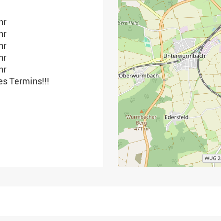
hr
hr
hr
hr
hr
es Termins!!!