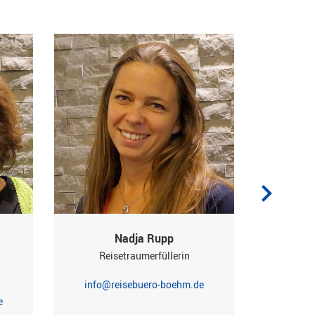
Nadja Rupp
Reisetraumerfüllerin
Rei
info@reisebuero-boehm.de
info@
e