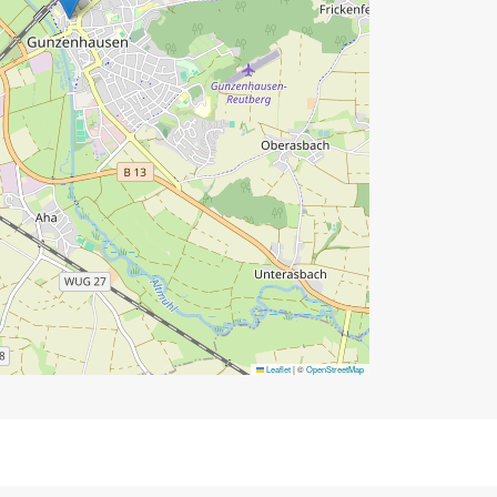
Leaflet
|
©
OpenStreetMap