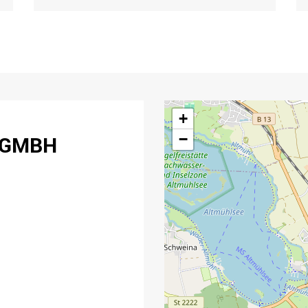
+
 GMBH
−