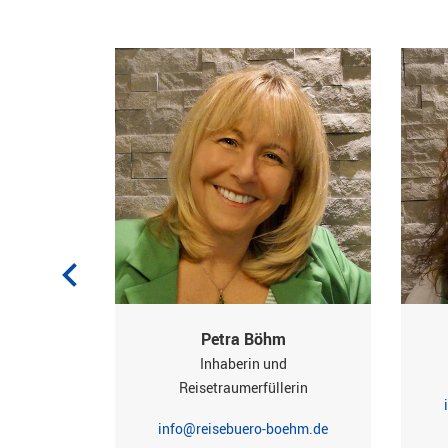
el
Petra Böhm
erin
Inhaberin und
Reisetraumerfüllerin
ehm.de
info@reisebuero-boehm.de